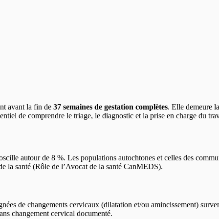
t avant la fin de
37 semaines de gestation complètes
. Elle demeure l
ssentiel de comprendre le triage, le diagnostic et la prise en charge du tra
scille autour de 8 %. Les populations autochtones et celles des communa
x de la santé (Rôle de l’Avocat de la santé CanMEDS).
gnées de changements cervicaux (dilatation et/ou amincissement) surve
sans changement cervical documenté.