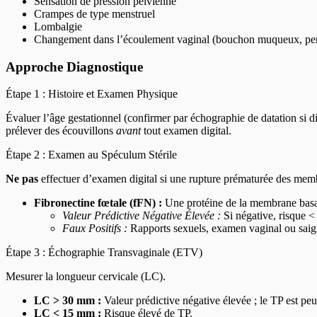
Sensation de pression pelvienne
Crampes de type menstruel
Lombalgie
Changement dans l’écoulement vaginal (bouchon muqueux, pert
Approche Diagnostique
Étape 1 : Histoire et Examen Physique
Évaluer l’âge gestationnel (confirmer par échographie de datation si 
prélever des écouvillons
avant
tout examen digital.
Étape 2 : Examen au Spéculum Stérile
Ne pas
effectuer d’examen digital si une rupture prématurée des membr
Fibronectine fœtale (fFN) :
Une protéine de la membrane basa
Valeur Prédictive Négative Élevée :
Si négative, risque <
Faux Positifs :
Rapports sexuels, examen vaginal ou saig
Étape 3 : Échographie Transvaginale (ETV)
Mesurer la longueur cervicale (LC).
LC > 30 mm :
Valeur prédictive négative élevée ; le TP est pe
LC < 15 mm :
Risque élevé de TP.