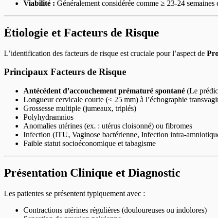
Viabilité :
Généralement considérée comme ≥ 23-24 semaines dans 
Étiologie et Facteurs de Risque
L’identification des facteurs de risque est cruciale pour l’aspect de
Pro
Principaux Facteurs de Risque
Antécédent d’accouchement prématuré spontané
(Le prédict
Longueur cervicale courte (< 25 mm) à l’échographie transvag
Grossesse multiple (jumeaux, triplés)
Polyhydramnios
Anomalies utérines (ex. : utérus cloisonné) ou fibromes
Infection (ITU, Vaginose bactérienne, Infection intra-amniotiqu
Faible statut socioéconomique et tabagisme
Présentation Clinique et Diagnostic
Les patientes se présentent typiquement avec :
Contractions utérines régulières (douloureuses ou indolores)