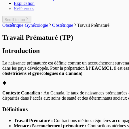
Explication
Références
Scroll to top
Obstétrique-Gynécologie
Obstétrique
Travail Prématuré
Travail Prématuré (TP)
Introduction
La naissance prématurée est définie comme un accouchement survenan
dans les pays développés. Pour la préparation à l’
EACMC1
, il est e
obstétriciens et gynécologues du Canada)
.
🍁
Contexte Canadien :
Au Canada, le taux de naissances prématurées o
disparités dans l’accès aux soins de santé et des déterminants sociau
Définitions
Travail Prématuré :
Contractions utérines régulières accompa
Menace d’accouchement prématuré :
Contractions utérines 