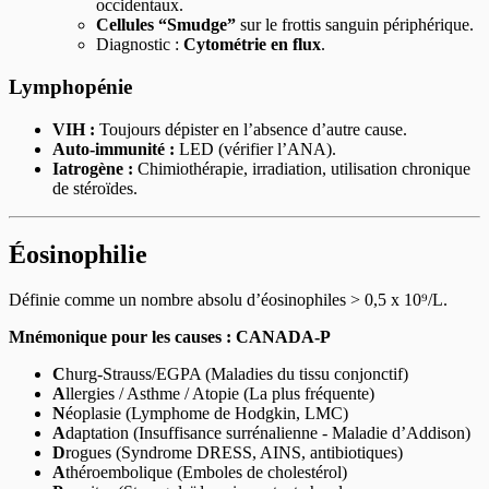
occidentaux.
Cellules “Smudge”
sur le frottis sanguin périphérique.
Diagnostic :
Cytométrie en flux
.
Lymphopénie
VIH :
Toujours dépister en l’absence d’autre cause.
Auto-immunité :
LED (vérifier l’ANA).
Iatrogène :
Chimiothérapie, irradiation, utilisation chronique
de stéroïdes.
Éosinophilie
Définie comme un nombre absolu d’éosinophiles > 0,5 x 10⁹/L.
Mnémonique pour les causes : CANADA-P
C
hurg-Strauss/EGPA (Maladies du tissu conjonctif)
A
llergies / Asthme / Atopie (La plus fréquente)
N
éoplasie (Lymphome de Hodgkin, LMC)
A
daptation (Insuffisance surrénalienne - Maladie d’Addison)
D
rogues (Syndrome DRESS, AINS, antibiotiques)
A
théroembolique (Emboles de cholestérol)