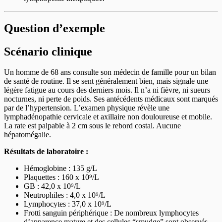
Question d’exemple
Scénario clinique
Un homme de 68 ans consulte son médecin de famille pour un bilan
de santé de routine. Il se sent généralement bien, mais signale une
légère fatigue au cours des derniers mois. Il n’a ni fièvre, ni sueurs
nocturnes, ni perte de poids. Ses antécédents médicaux sont marqués
par de l’hypertension. L’examen physique révèle une
lymphadénopathie cervicale et axillaire non douloureuse et mobile.
La rate est palpable à 2 cm sous le rebord costal. Aucune
hépatomégalie.
Résultats de laboratoire :
Hémoglobine : 135 g/L
Plaquettes : 160 x 10⁹/L
GB : 42,0 x 10⁹/L
Neutrophiles : 4,0 x 10⁹/L
Lymphocytes : 37,0 x 10⁹/L
Frotti sanguin périphérique : De nombreux lymphocytes
d’apparence mature et des cellules “smudge” sont observés.