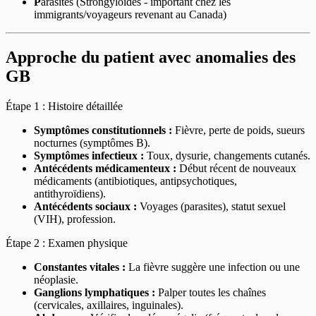
P
arasites (Strongyloïdes - important chez les
immigrants/voyageurs revenant au Canada)
Approche du patient avec anomalies des
GB
Étape 1 : Histoire détaillée
Symptômes constitutionnels :
Fièvre, perte de poids, sueurs
nocturnes (symptômes B).
Symptômes infectieux :
Toux, dysurie, changements cutanés.
Antécédents médicamenteux :
Début récent de nouveaux
médicaments (antibiotiques, antipsychotiques,
antithyroïdiens).
Antécédents sociaux :
Voyages (parasites), statut sexuel
(VIH), profession.
Étape 2 : Examen physique
Constantes vitales :
La fièvre suggère une infection ou une
néoplasie.
Ganglions lymphatiques :
Palper toutes les chaînes
(cervicales, axillaires, inguinales).