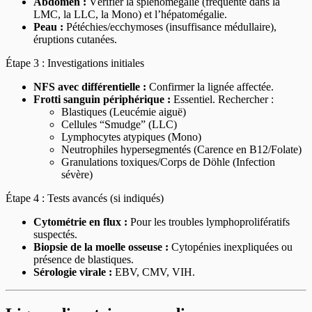
Abdomen :
Vérifier la splénomégalie (fréquente dans la
LMC, la LLC, la Mono) et l’hépatomégalie.
Peau :
Pétéchies/ecchymoses (insuffisance médullaire),
éruptions cutanées.
Étape 3 : Investigations initiales
NFS avec différentielle :
Confirmer la lignée affectée.
Frotti sanguin périphérique :
Essentiel. Rechercher :
Blastiques (Leucémie aiguë)
Cellules “Smudge” (LLC)
Lymphocytes atypiques (Mono)
Neutrophiles hypersegmentés (Carence en B12/Folate)
Granulations toxiques/Corps de Döhle (Infection
sévère)
Étape 4 : Tests avancés (si indiqués)
Cytométrie en flux :
Pour les troubles lymphoprolifératifs
suspectés.
Biopsie de la moelle osseuse :
Cytopénies inexpliquées ou
présence de blastiques.
Sérologie virale :
EBV, CMV, VIH.