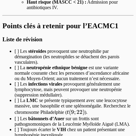
Haut risque (MASCC < 21) :
Admission pour
antibiotiques IV.
Points clés à retenir pour l’EACMC1
Liste de révision
[ ] Les
stéroïdes
provoquent une neutrophilie par
démargination (les neutrophiles se détachent des parois
vasculaires).
[ ] La
neutropénie ethnique bénigne
est une variante
normale courante chez les personnes d’ascendance africaine
ou du Moyen-Orient; aucun traitement n’est nécessaire.
[ ] Les
infections virales
provoquent généralement une
lymphocytose, mais peuvent provoquer une neutropénie
(suppression médullaire).
[ ] La
LMC
se présente typiquement avec une leucocytose
massive, une basophilie et une splénomégalie. Recherchez le
t(9;22)
(
9
;
22
)
chromosome Philadelphie (
t
).
[ ] Les
bâtonnets d’Auer
sur un frottis sont
pathognomoniques de la Leucémie Myéloïde Aiguë (LMA).
[ ] Toujours écarter le
VIH
chez un patient présentant une
lymphopénie inexpliquée.