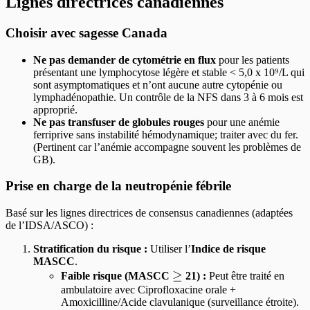
Lignes directrices canadiennes
Choisir avec sagesse Canada
Ne pas demander de cytométrie en flux
pour les patients
présentant une lymphocytose légère et stable < 5,0 x 10⁹/L qui
sont asymptomatiques et n’ont aucune autre cytopénie ou
lymphadénopathie. Un contrôle de la NFS dans 3 à 6 mois est
approprié.
Ne pas transfuser de globules rouges
pour une anémie
ferriprive sans instabilité hémodynamique; traiter avec du fer.
(Pertinent car l’anémie accompagne souvent les problèmes de
GB).
Prise en charge de la neutropénie fébrile
Basé sur les lignes directrices de consensus canadiennes (adaptées
de l’IDSA/ASCO) :
Stratification du risque :
Utiliser l’
Indice de risque
MASCC
.
\ge
≥
Faible risque (MASCC
21) :
Peut être traité en
ambulatoire avec Ciprofloxacine orale +
Amoxicilline/Acide clavulanique (surveillance étroite).