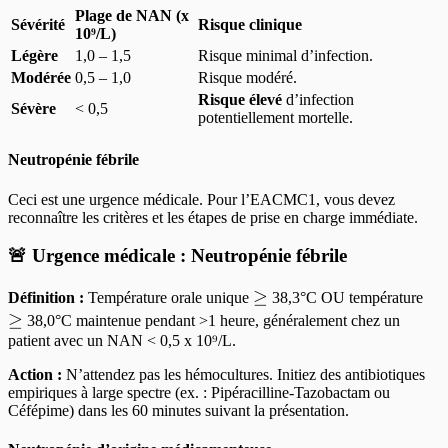
Plage de NAN (x
Sévérité
Risque clinique
10⁹/L)
Légère
1,0 – 1,5
Risque minimal d’infection.
Modérée
0,5 – 1,0
Risque modéré.
Risque élevé
d’infection
Sévère
< 0,5
potentiellement mortelle.
Neutropénie fébrile
Ceci est une urgence médicale. Pour l’EACMC1, vous devez
reconnaître les critères et les étapes de prise en charge immédiate.
🚨 Urgence médicale : Neutropénie fébrile
\ge
≥
\g
Définition :
Température orale unique
38,3°C OU température
≥
38,0°C maintenue pendant >1 heure, généralement chez un
patient avec un NAN < 0,5 x 10⁹/L.
Action :
N’attendez pas les hémocultures. Initiez des antibiotiques
empiriques à large spectre (ex. : Pipéracilline-Tazobactam ou
Céfépime) dans les 60 minutes suivant la présentation.