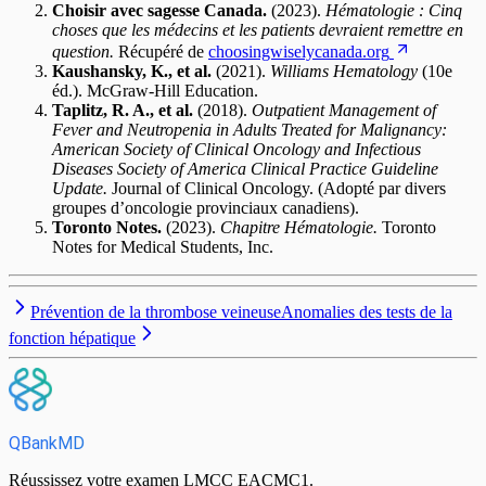
Choisir avec sagesse Canada.
(2023).
Hématologie : Cinq
choses que les médecins et les patients devraient remettre en
question.
Récupéré de
choosingwiselycanada.org
Kaushansky, K., et al.
(2021).
Williams Hematology
(10e
éd.). McGraw-Hill Education.
Taplitz, R. A., et al.
(2018).
Outpatient Management of
Fever and Neutropenia in Adults Treated for Malignancy:
American Society of Clinical Oncology and Infectious
Diseases Society of America Clinical Practice Guideline
Update.
Journal of Clinical Oncology. (Adopté par divers
groupes d’oncologie provinciaux canadiens).
Toronto Notes.
(2023).
Chapitre Hématologie.
Toronto
Notes for Medical Students, Inc.
Prévention de la thrombose veineuse
Anomalies des tests de la
fonction hépatique
QBankMD
Réussissez votre examen LMCC EACMC1.