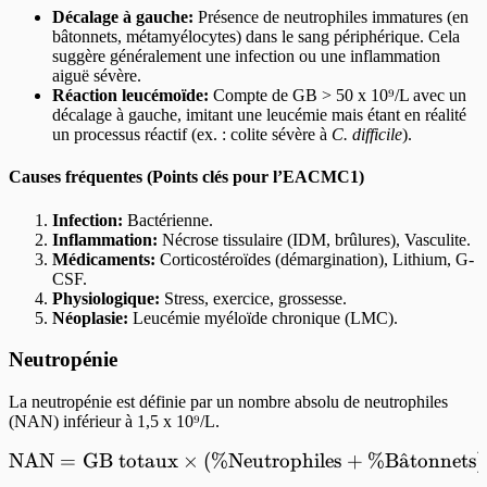
Décalage à gauche:
Présence de neutrophiles immatures (en
bâtonnets, métamyélocytes) dans le sang périphérique. Cela
suggère généralement une infection ou une inflammation
aiguë sévère.
Réaction leucémoïde:
Compte de GB > 50 x 10⁹/L avec un
décalage à gauche, imitant une leucémie mais étant en réalité
un processus réactif (ex. : colite sévère à
C. difficile
).
Causes fréquentes (Points clés pour l’EACMC1)
Infection:
Bactérienne.
Inflammation:
Nécrose tissulaire (IDM, brûlures), Vasculite.
Médicaments:
Corticostéroïdes (démargination), Lithium, G-
CSF.
Physiologique:
Stress, exercice, grossesse.
Néoplasie:
Leucémie myéloïde chronique (LMC).
Neutropénie
La neutropénie est définie par un nombre absolu de neutrophiles
(NAN) inférieur à 1,5 x 10⁹/L.
NAN
=
GB totaux
×
(
%
Neutrophiles
\text{NAN} = \text{GB to
+
%
B
a
ˆ
tonnets
)