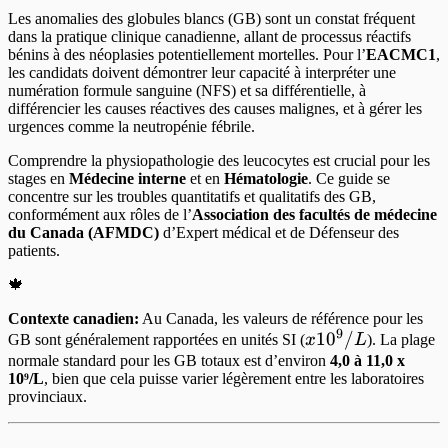
Les anomalies des globules blancs (GB) sont un constat fréquent
dans la pratique clinique canadienne, allant de processus réactifs
bénins à des néoplasies potentiellement mortelles. Pour l’
EACMC1
,
les candidats doivent démontrer leur capacité à interpréter une
numération formule sanguine (NFS) et sa différentielle, à
différencier les causes réactives des causes malignes, et à gérer les
urgences comme la neutropénie fébrile.
Comprendre la physiopathologie des leucocytes est crucial pour les
stages en
Médecine interne
et en
Hématologie
. Ce guide se
concentre sur les troubles quantitatifs et qualitatifs des GB,
conformément aux rôles de l’
Association des facultés de médecine
du Canada (AFMDC)
d’Expert médical et de Défenseur des
patients.
🍁
Contexte canadien:
Au Canada, les valeurs de référence pour les
9
x
1
0
/
GB sont généralement rapportées en unités SI (
x
L
). La plage
10^9/L
normale standard pour les GB totaux est d’environ
4,0 à 11,0 x
10⁹/L
, bien que cela puisse varier légèrement entre les laboratoires
provinciaux.